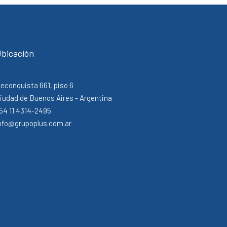
bicación
econquista 661, piso 6
iudad de Buenos Aires - Argentina
54 11 4314-2495
nfo@grupoplus.com.ar