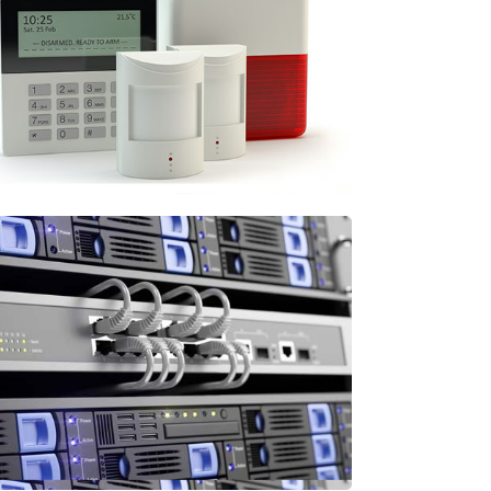
Intrusión / Monitoreadas /
Privadas
Detección de Incendio
Extinción
INFRAESTRUCTURA
Conectividad
Cableado estructurado
Back up de energía