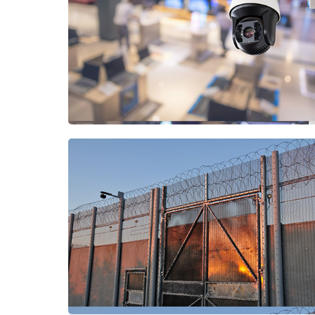
Cámaras Analógicas
HD / Grabadores DVR
Cámaras IP / Grabadores NVR
Cámaras Térmicas
Cámaras Móviles
CONTROL
PERIMETRAL
Cable Sensor
Cercos Energizados