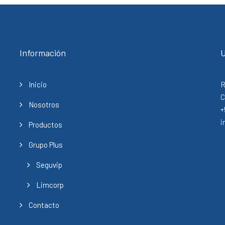
Información
U
Inicio
R
C
Nosotros
+
i
Productos
Grupo Plus
Seguvip
Limcorp
Contacto