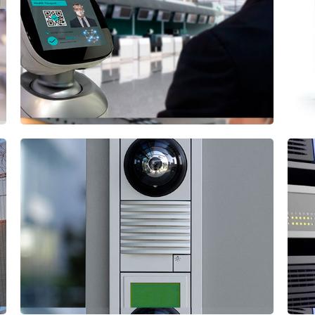
ACCESO
Biométricos
Tarjetas de Proximidad / Tags
Vehiculares
Molinetes y Pasarelas
VIDEO PORTEROS
Sistemas de 2/4 Hilos
Sistemas IP
Intercomunicadores